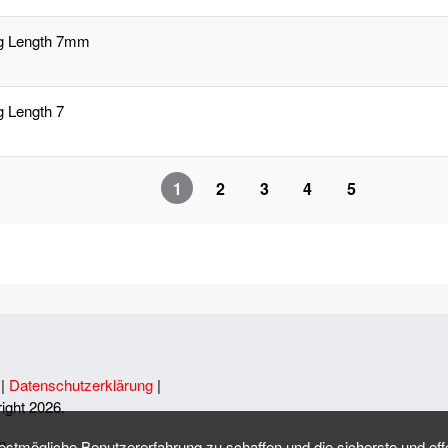
ng Length 7mm
g Length 7
1
2
3
4
5
|
Datenschutzerklärung
|
ight 2026.
n,
mögliche Benutzererfahrung zu schaffen und die sicherste und effe