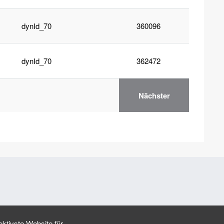
dynId_70
360096
dynId_70
362472
Nächster
ktivste Website für