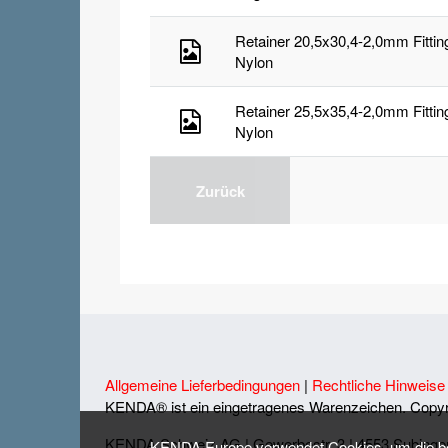
Retainer 20,5x30,4-2,0mm Fitti
Nylon
Retainer 25,5x35,4-2,0mm Fittin
Nylon
Zurück
Allgemeine Lieferbedingungen
|
Rechtliche Hinweise
KENDA® ist ein eingetragenes Warenzeichen. Copyr
KENDA
Schweiz
AG | Gewerbestr. 3 | 4553 Subinge
KENDA Europe verwendet Cookies, um die best